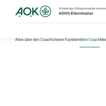
Schwierige Alltagssituation meiste
ADHS-Elterntrainer
Nach links scrollen
Nach rechts scrollen
Alles über den Coach
Unsere Familien
Mein Coach
Med
Jetzt einloggen
Bitte geben Sie Ihren Benutzernamen und Ihr Passwort ein, um
Benutzername
*
Passwort
*
Passwort vergessen?
Einloggen
Sie sind noch nicht registriert?
Jetzt registrieren