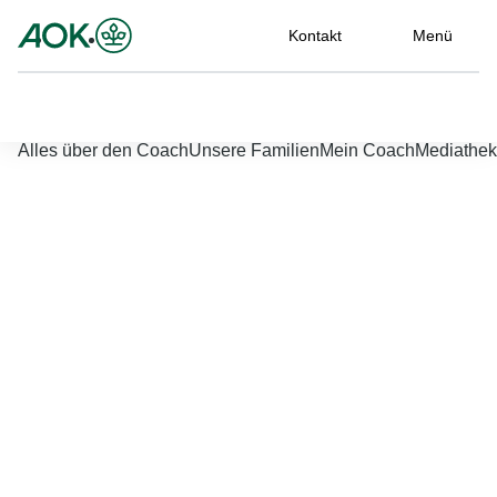
Kontakt
Menü
Nach links scrollen
Nach rechts scrollen
Coach starten
Alles über den Coach
Unsere Familien
Mein Coach
Mediathek
Jetzt einloggen
Bitte geben Sie Ihren Benutzernamen und Ihr Passwort ein, um
sich an der Website anzumelden.
Benutzername
*
Passwort
*
Passwort vergessen?
Einloggen