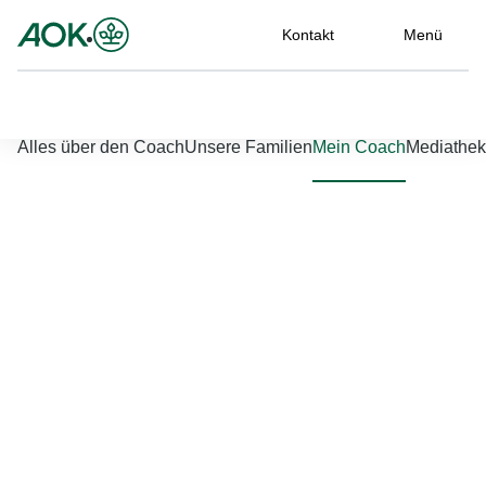
Kontakt
Menü
Nach links scrollen
Nach rechts scrollen
Alles über den Coach
Unsere Familien
Mein Coach
Mediathek
Jetzt einloggen
Bitte geben Sie Ihren Benutzernamen und Ihr Passwort ein, um
sich an der Website anzumelden.
Benutzername
*
Passwort
*
Passwort vergessen?
Einloggen