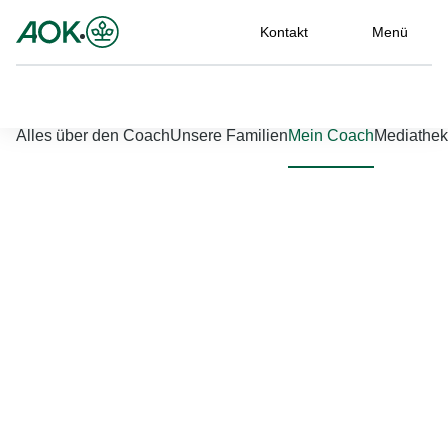
Kontakt
Menü
Nach links scrollen
Nach rechts scrollen
Alles über den Coach
Unsere Familien
Mein Coach
Mediathek
Jetzt einloggen
Bitte geben Sie Ihren Benutzernamen und Ihr Passwort ein, um
sich an der Website anzumelden.
Benutzername
*
Passwort
*
Passwort vergessen?
Einloggen