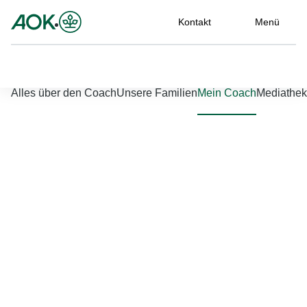
Kontakt
Menü
Nach links scrollen
Nach rechts scrollen
Alles über den Coach
Unsere Familien
Mein Coach
Mediathek
Jetzt einloggen
Bitte geben Sie Ihren Benutzernamen und Ihr Passwort ein, um
sich an der Website anzumelden.
Benutzername
*
Passwort
*
Passwort vergessen?
Einloggen