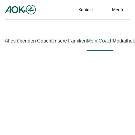
Kontakt
Menü
Nach links scrollen
Nach rechts scrollen
Alles über den Coach
Unsere Familien
Mein Coach
Mediathek
Jetzt einloggen
Bitte geben Sie Ihren Benutzernamen und Ihr Passwort ein, um
sich an der Website anzumelden.
Benutzername
*
Passwort
*
Passwort vergessen?
Einloggen